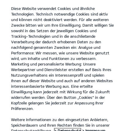
Diese Website verwendet Cookies und ähnliche
open
Technologien. Technisch notwendige Cookies sind aktiv
menu
und können nicht deaktiviert werden. Für alle weiteren
KONTAKT
Zwecke bitten wir um Ihre Einwilligung. Damit willigen Sie
sowohl in das Setzen der jeweiligen Cookies und
Tracking-Technologien und in die anschließende
RÜCKRUFSERVICE
Verarbeitung der dadurch erhobenen Daten zu den
nachfolgend genannten Zwecken ein: Analyse und
Performance: Wir messen, wie unsere Website genutzt
RÜCKRUFSERVICE
wird, um Inhalte und Funktionen zu verbessern.
Marketing und personalisierte Werbung: Unsere
Werbepartner und Dienstleister erstellen auf Basis Ihres
Nutzungsverhaltens ein Interessenprofil und spielen
Deine Kontaktdaten
Ihnen auf dieser Website und auch auf anderen Websites
interessenbasierte Werbung aus. Eine erteilte
Anrede
*
Einwilligung kann jederzeit mit Wirkung für die Zukunft
widerrufen werden. Über den Button „Cookies“ in der
Vorname
*
Kopfzeile gelangen Sie jederzeit zur Anpassung Ihrer
Präferenzen.
Nachname
*
Weitere Informationen zu den eingesetzten Anbietern,
Straße/Nr.
Speicherdauern und Ihren Rechten finden Sie in unserer
Postleitzahl
Datenschutzerklärung.
> Datenschutz
> Impressum