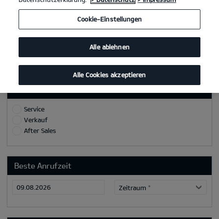
Ort
Cookie-Einstellungen
Telefon/Mobilnummer
*
Alle ablehnen
E-Mail
*
Alle Cookies akzeptieren
Grund/Ziel des Rückrufs:
Service
Verkauf
After Sales
Beste Anrufzeit
Zeitraum
*